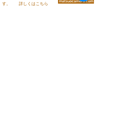
matsuocamera.com
す。
詳しくはこちら
⇓ ⇓ ⇓
ご利用方法
商品ランクについて
お問い合わせ
〒386-0012
長野県上田市中央1－2－24
info@matsuocamera.com
電話
0268-22-2029
fax
0268-22-3324
営 業 時 間 平 日： 8:30～19:00
土曜日： 9:00～19:00
日・祝：10:00～18:00
定休日：第3日曜日
各種クレジットカードでのお支払い
、
または下記い
ずれかの銀行口座振り込みがご利用いただけます。
（振込手数料はお客様ご負担）
◆
三井住友銀行 上田支店 当座 8993 有
限会社松尾カメラ
◆
PayPay銀行 店番号005
3442429
ユ）マツ
オカメラ
◆
八十二長野銀行 上田支店 当座
2040486
有限会社松尾カメラ