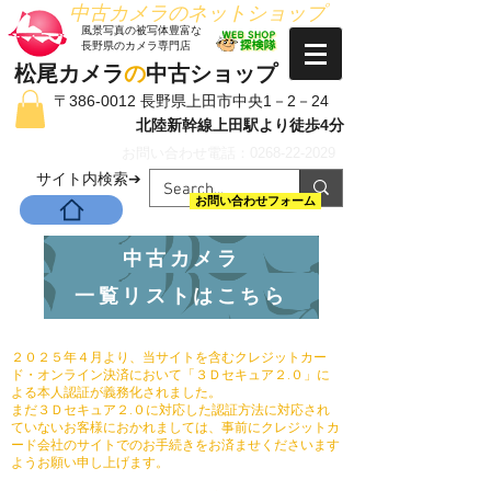
​中古カメラのネットショップ
​風景写真の被写体豊富な
長野県のカメラ専門店
松尾カメラ
の
中古ショップ
〒386-0012 長野県上田市中央1－2－24
北陸新幹線上田駅より徒歩4分
お問い合わせ電話：0268-22-2029
​サイト内検索➔
お問い合わせフォーム
中古カメラ
一覧リストはこちら
２０２５年４月より、当サイトを含むクレジットカー
ド・オンライン決済において「３Ｄセキュア２.０」に
よる本人認証が義務化されました。
まだ３Ｄセキュア２.０に対応した認証方法に対応され
ていないお客様におかれましては、事前にクレジットカ
ード会社のサイトでのお手続きをお済ませくださいます
ようお願い申し上げます。