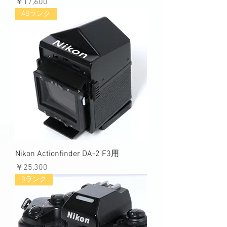
価格
￥17,600
ABランク
Nikon Actionfinder DA-2 F3用
価格
￥25,300
Bランク