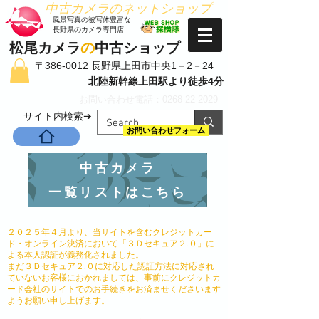
​中古カメラのネットショップ
​風景写真の被写体豊富な
長野県のカメラ専門店
松尾カメラ
の
中古ショップ
〒386-0012 長野県上田市中央1－2－24
北陸新幹線上田駅より徒歩4分
お問い合わせ電話：0268-22-2029
​サイト内検索➔
お問い合わせフォーム
中古カメラ
一覧リストはこちら
２０２５年４月より、当サイトを含むクレジットカー
ド・オンライン決済において「３Ｄセキュア２.０」に
よる本人認証が義務化されました。
まだ３Ｄセキュア２.０に対応した認証方法に対応され
ていないお客様におかれましては、事前にクレジットカ
ード会社のサイトでのお手続きをお済ませくださいます
ようお願い申し上げます。