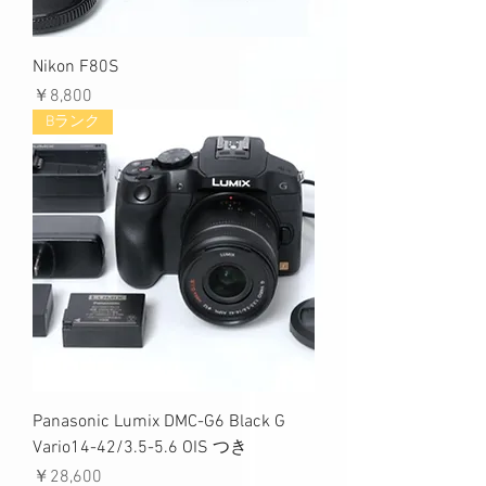
Nikon F80S
価格
￥8,800
Bランク
Panasonic Lumix DMC-G6 Black G
Vario14-42/3.5-5.6 OIS つき
価格
￥28,600