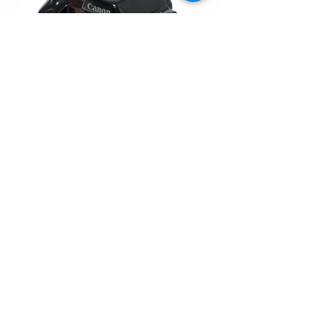
Canon EOS 10QD EF35-135/4-5.6 つ
き
価格
￥7,700
もっと見る
商品ランクについて