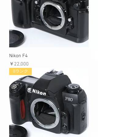
Nikon F4
価格
￥22,000
Bランク