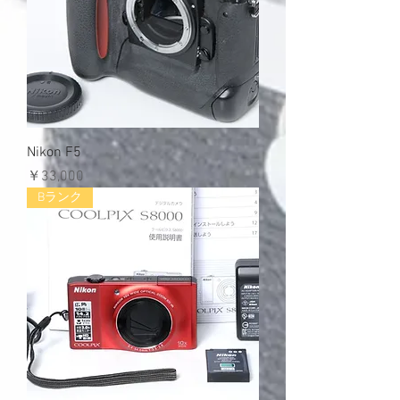
Nikon F5
価格
￥33,000
Bランク