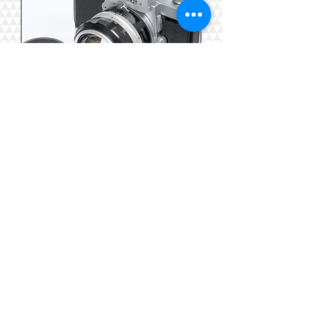
Nikon Nikomat FTN Nikkor-S Auto
50/1.4つき
価格
￥13,200
もっと見る
商品ランクについて
支払いは各種クレジットカ
松尾カメラのリアル
ードのほか、銀行振り込み
店舗はこちら
による決済も承りま
matsuocamera.com
す。
詳しくはこちら