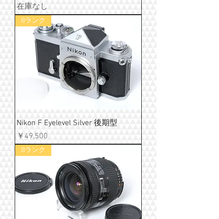
在庫なし
Bランク
Nikon F Eyelevel Silver 後期型
価格
￥49,500
Bランク