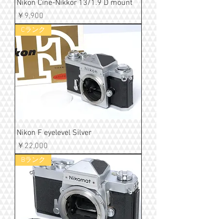
Nikon Cine-Nikkor 13/1.9 D mount
価格
￥9,900
Cランク
Nikon F eyelevel Silver
価格
￥22,000
Bランク