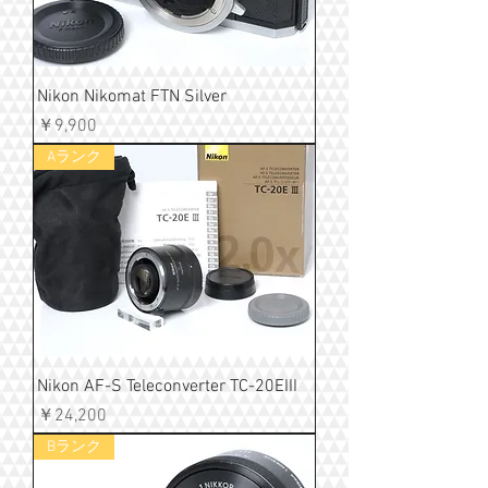
Nikon Nikomat FTN Silver
価格
￥9,900
Aランク
Nikon AF-S Teleconverter TC-20EIII
価格
￥24,200
Bランク