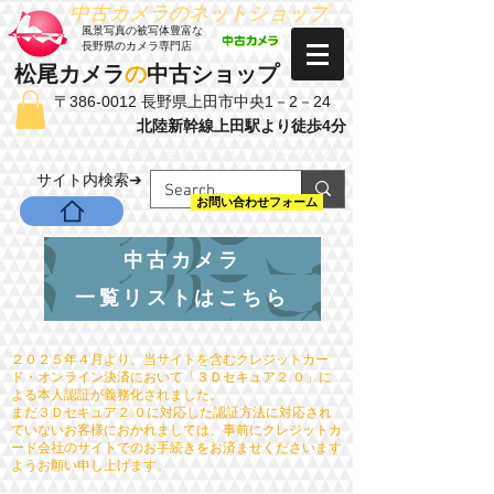
​中古カメラのネットショップ
​風景写真の被写体豊富な
長野県のカメラ専門店
松尾カメラ
の
中古ショップ
〒386-0012 長野県上田市中央1－2－24
北陸新幹線上田駅より徒歩4分
お問い合わせ電話：0268-22-2029
​サイト内検索➔
お問い合わせフォーム
中古カメラ
一覧リストはこちら
２０２５年４月より、当サイトを含むクレジットカー
ド・オンライン決済において「３Ｄセキュア２.０」に
よる本人認証が義務化されました。
まだ３Ｄセキュア２.０に対応した認証方法に対応され
ていないお客様におかれましては、事前にクレジットカ
ード会社のサイトでのお手続きをお済ませくださいます
ようお願い申し上げます。