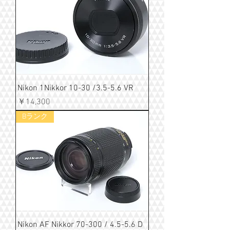
Nikon 1Nikkor 10-30 /3.5-5.6 VR
価格
￥14,300
Bランク
Nikon AF Nikkor 70-300 / 4.5-5.6 D