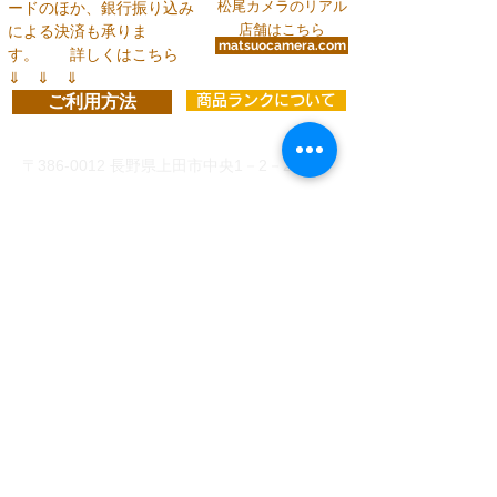
松尾カメラのリアル
ードのほか、銀行振り込み
店舗はこちら
による決済も承りま
matsuocamera.com
す。
詳しくはこちら
⇓ ⇓ ⇓
ご利用方法
商品ランクについて
お問い合わせ
〒386-0012
長野県上田市中央1－2－24
info@matsuocamera.com
電話
0268-22-2029
fax
0268-22-3324
営 業 時 間 平 日： 8:30～19:00
土曜日： 9:00～19:00
日・祝：10:00～18:00
定休日：第3日曜日
各種クレジットカードでのお支払い
、
または下記い
ずれかの銀行口座振り込みがご利用いただけます。
（振込手数料はお客様ご負担）
◆
三井住友銀行 上田支店 当座 8993 有
限会社松尾カメラ
◆
PayPay銀行 店番号005
3442429
ユ）マツ
オカメラ