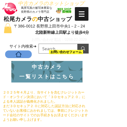
​中古カメラのネットショップ
​風景写真の被写体豊富な
長野県のカメラ専門店
松尾カメラ
の
中古ショップ
〒386-0012 長野県上田市中央1－2－24
北陸新幹線上田駅より徒歩4分
お問い合わせ電話：0268-22-2029
​サイト内検索➔
お問い合わせフォーム
中古カメラ
一覧リストはこちら
２０２５年４月より、当サイトを含むクレジットカー
ド・オンライン決済において「３Ｄセキュア２.０」に
よる本人認証が義務化されました。
まだ３Ｄセキュア２.０に対応した認証方法に対応され
ていないお客様におかれましては、事前にクレジットカ
ード会社のサイトでのお手続きをお済ませくださいます
ようお願い申し上げます。