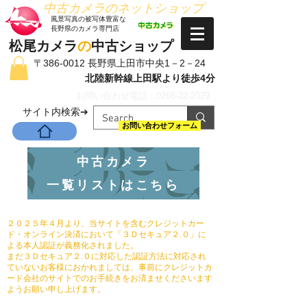
​中古カメラのネットショップ
​風景写真の被写体豊富な
長野県のカメラ専門店
松尾カメラ
の
中古ショップ
〒386-0012 長野県上田市中央1－2－24
北陸新幹線上田駅より徒歩4分
お問い合わせ電話：0268-22-2029
​サイト内検索➔
お問い合わせフォーム
中古カメラ
一覧リストはこちら
２０２５年４月より、当サイトを含むクレジットカー
ド・オンライン決済において「３Ｄセキュア２.０」に
よる本人認証が義務化されました。
まだ３Ｄセキュア２.０に対応した認証方法に対応され
ていないお客様におかれましては、事前にクレジットカ
ード会社のサイトでのお手続きをお済ませくださいます
ようお願い申し上げます。