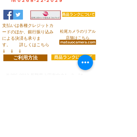
Tel ０２６８-２２-２０２９
商品ランクについて
支払いは各種クレジットカ
松尾カメラのリアル
ードのほか、銀行振り込み
店舗はこちら
による決済も承りま
matsuocamera.com
す。
詳しくはこちら
⇓ ⇓ ⇓
ご利用方法
商品ランクについて
お問い合わせ
〒386-0012
長野県上田市中央1－2－24
info@matsuocamera.com
電話
0268-22-2029
fax
0268-22-3324
営 業 時 間 平 日： 8:30～19:00
土曜日： 9:00～19:00
日・祝：10:00～18:00
定休日：第3日曜日
各種クレジットカードでのお支払い
、
または下記い
ずれかの銀行口座振り込みがご利用いただけます。