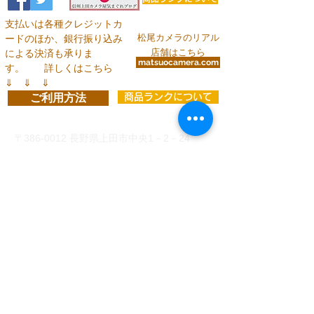
支払いは各種クレジットカ
松尾カメラのリアル
ードのほか、銀行振り込み
店舗はこちら
による決済も承りま
matsuocamera.com
す。
詳しくはこちら
⇓ ⇓ ⇓
ご利用方法
商品ランクについて
お問い合わせ
〒386-0012
長野県上田市中央1－2－24
info@matsuocamera.com
電話
0268-22-2029
fax
0268-22-3324
営 業 時 間 平 日： 8:30～19:00
土曜日： 9:00～19:00
日・祝：10:00～18:00
定休日：第3日曜日
各種クレジットカードでのお支払い
、
または下記い
ずれかの銀行口座振り込みがご利用いただけます。
（振込手数料はお客様ご負担）
◆
三井住友銀行 上田支店 当座 8993 有