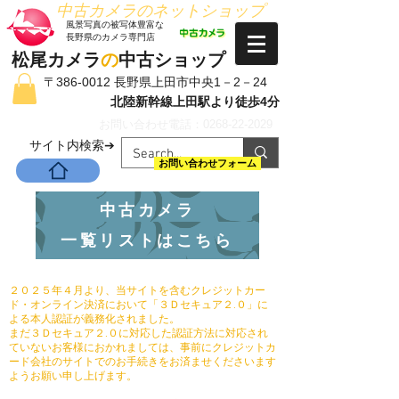
​中古カメラのネットショップ
​風景写真の被写体豊富な
長野県のカメラ専門店
松尾カメラ
の
中古ショップ
〒386-0012 長野県上田市中央1－2－24
北陸新幹線上田駅より徒歩4分
お問い合わせ電話：0268-22-2029
​サイト内検索➔
お問い合わせフォーム
中古カメラ
一覧リストはこちら
２０２５年４月より、当サイトを含むクレジットカー
ド・オンライン決済において「３Ｄセキュア２.０」に
よる本人認証が義務化されました。
まだ３Ｄセキュア２.０に対応した認証方法に対応され
ていないお客様におかれましては、事前にクレジットカ
ード会社のサイトでのお手続きをお済ませくださいます
ようお願い申し上げます。