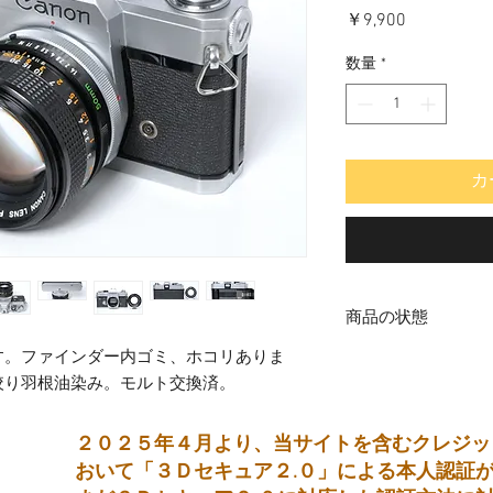
価
￥9,900
格
数量
*
カ
商品の状態
す。ファインダー内ゴミ、ホコリありま
中古品
絞り羽根油染み。モルト交換済。
２０２５年４月より、当サイトを含むクレジッ
おいて「３Ｄセキュア２.０」による本人認証