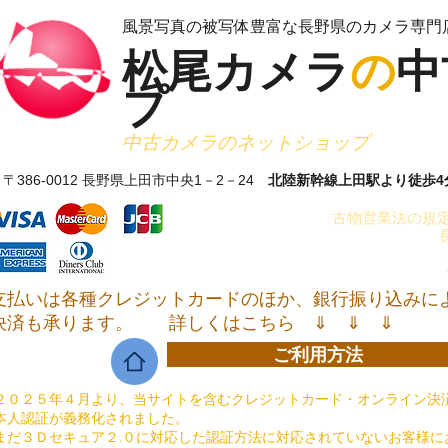
​風景写真の被写体豊富な長野県のカメラ専門
松尾カメラ
の
中
プ
​中古カメラのネットショップ
〒386-0012 長野県上田市中央1－2－24
北陸新幹線上田駅より徒歩4
古物営業法の規定
支払いは各種クレジットカードのほか、銀行振り込みに
決済も承ります。
詳しくはこちら ⇓ ⇓ ⇓
ご利用方法
２０２５年４月より、当サイトを含むクレジットカード・オンライン決済
本人認証が義務化されました。
まだ３Ｄセキュア２.０に対応した認証方法に対応されていないお客様に