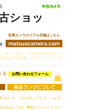
店
古ショッ
松尾カメラのリアル店舗はこちら
matsuocamera.com
分
に基づく表示 ： 有限会社松尾カメラ
長野県公安委員会 第481101400015号
お問い合わせ電話：0268-22-2029
よる
お問い合わせフォーム
商品ランクについて
において「３Ｄセキュア２.０」による
おかれましては、事前にクレジットカー