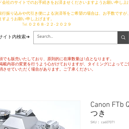
ド会社のサイトでのお手続きをお済ませくださいますようお願い申し上
銀行振り込みや代引き便による決済等をご希望の場合は、お手数ですが
ますようお願い申し上げます。
​ Tel ０２６８-２２-２０２９
​サイト内検索➔
頭でも販売いたしており、原則的に在庫数量は1点となります。
掲載内容の変更を行うよう心がけておりますが、タイミングによってご
消させていただく場合があります。ご了承ください。
Canon FTb Q
つき
SKU： ca607071