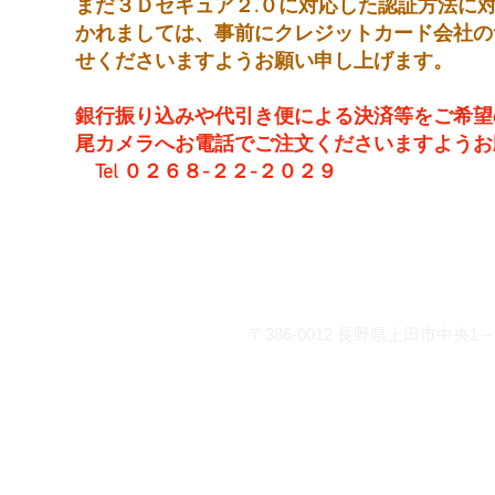
まだ３Ｄセキュア２.０に対応した認証方法に
かれましては、事前にクレジットカード会社の
せくださいますようお願い申し上げます。
銀行振り込みや代引き便による決済等をご希望
尾カメラへお電話でご注文くださいますようお
Tel ０２６８-２２-２０２９
営 業 時 間 平 日： 8:30～
土曜日： 9:00～19
日・祝：10:00～18
お問い合わせ
〒386-0012
長野県上田市中央1－2
info@matsuocamera.com
電話 0268-22-2029 fax 0268-22-3
各種クレジットカードでの
座振り込みがご利用いただ