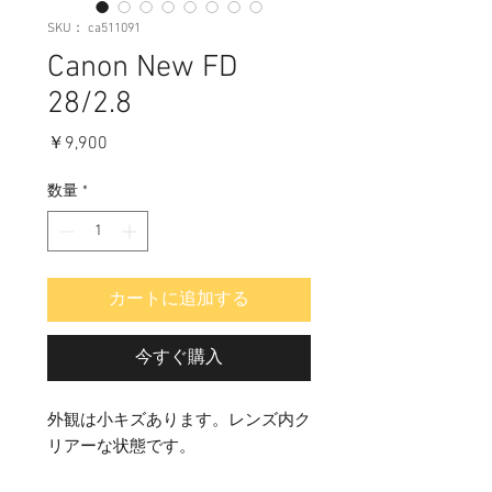
SKU： ca511091
Canon New FD
28/2.8
価
￥9,900
格
数量
*
カートに追加する
今すぐ購入
外観は小キズあります。レンズ内ク
リアーな状態です。