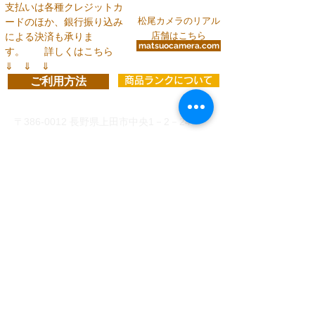
支払いは各種クレジットカ
松尾カメラのリアル
ードのほか、銀行振り込み
店舗はこちら
による決済も承りま
matsuocamera.com
す。
詳しくはこちら
⇓ ⇓ ⇓
ご利用方法
商品ランクについて
お問い合わせ
〒386-0012
長野県上田市中央1－2－24
info@matsuocamera.com
電話
0268-22-2029
fax
0268-22-3324
営 業 時 間 平 日： 8:30～19:00
土曜日： 9:00～19:00
日・祝：10:00～18:00
定休日：第3日曜日
各種クレジットカードでのお支払い
、
または下記い
ずれかの銀行口座振り込みがご利用いただけます。
（振込手数料はお客様ご負担）
◆
三井住友銀行 上田支店 当座 8993 有
限会社松尾カメラ
◆
PayPay銀行 店番号005
3442429
ユ）マツ