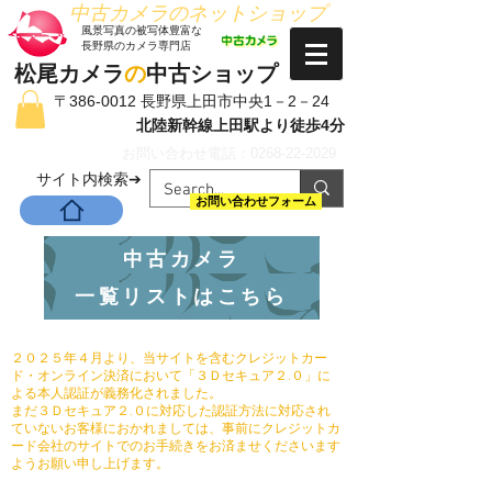
​中古カメラのネットショップ
​風景写真の被写体豊富な
長野県のカメラ専門店
松尾カメラ
の
中古ショップ
〒386-0012 長野県上田市中央1－2－24
北陸新幹線上田駅より徒歩4分
お問い合わせ電話：0268-22-2029
​サイト内検索➔
お問い合わせフォーム
中古カメラ
一覧リストはこちら
２０２５年４月より、当サイトを含むクレジットカー
ド・オンライン決済において「３Ｄセキュア２.０」に
よる本人認証が義務化されました。
まだ３Ｄセキュア２.０に対応した認証方法に対応され
ていないお客様におかれましては、事前にクレジットカ
ード会社のサイトでのお手続きをお済ませくださいます
ようお願い申し上げます。