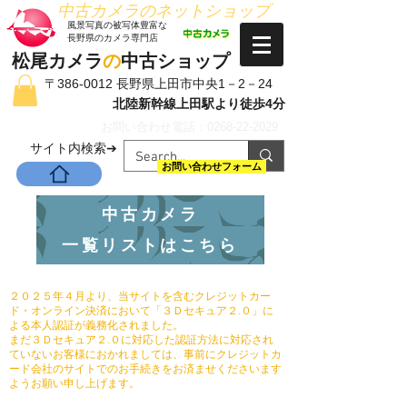
​中古カメラのネットショップ
​風景写真の被写体豊富な
長野県のカメラ専門店
松尾カメラ
の
中古ショップ
〒386-0012 長野県上田市中央1－2－24
北陸新幹線上田駅より徒歩4分
お問い合わせ電話：0268-22-2029
​サイト内検索➔
お問い合わせフォーム
中古カメラ
一覧リストはこちら
２０２５年４月より、当サイトを含むクレジットカー
ド・オンライン決済において「３Ｄセキュア２.０」に
よる本人認証が義務化されました。
まだ３Ｄセキュア２.０に対応した認証方法に対応され
ていないお客様におかれましては、事前にクレジットカ
ード会社のサイトでのお手続きをお済ませくださいます
ようお願い申し上げます。