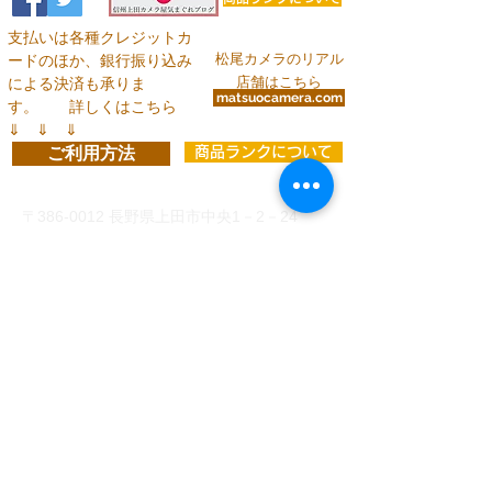
支払いは各種クレジットカ
松尾カメラのリアル
ードのほか、銀行振り込み
店舗はこちら
による決済も承りま
matsuocamera.com
す。
詳しくはこちら
⇓ ⇓ ⇓
ご利用方法
商品ランクについて
お問い合わせ
〒386-0012
長野県上田市中央1－2－24
info@matsuocamera.com
電話
0268-22-2029
fax
0268-22-3324
営 業 時 間 平 日： 8:30～19:00
土曜日： 9:00～19:00
日・祝：10:00～18:00
定休日：第3日曜日
各種クレジットカードでのお支払い
、
または下記い
ずれかの銀行口座振り込みがご利用いただけます。
（振込手数料はお客様ご負担）
◆
三井住友銀行 上田支店 当座 8993 有