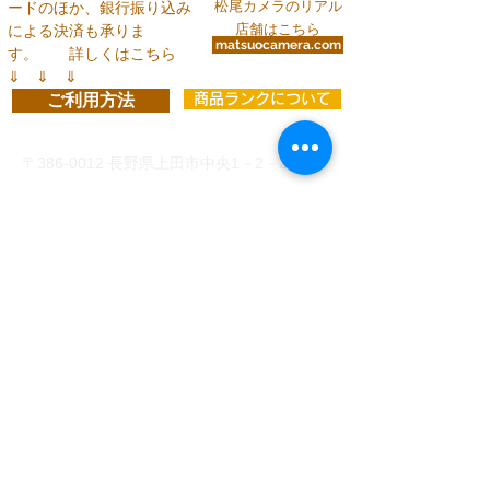
松尾カメラのリアル
ードのほか、銀行振り込み
店舗はこちら
による決済も承りま
matsuocamera.com
す。
詳しくはこちら
⇓ ⇓ ⇓
ご利用方法
商品ランクについて
お問い合わせ
〒386-0012
長野県上田市中央1－2－24
info@matsuocamera.com
電話
0268-22-2029
fax
0268-22-3324
営 業 時 間 平 日： 8:30～19:00
土曜日： 9:00～19:00
日・祝：10:00～18:00
定休日：第3日曜日
各種クレジットカードでのお支払い
、
または下記い
ずれかの銀行口座振り込みがご利用いただけます。
（振込手数料はお客様ご負担）
◆
三井住友銀行 上田支店 当座 8993 有
限会社松尾カメラ
◆
PayPay銀行 店番号005
3442429
ユ）マツ
オカメラ