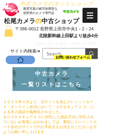
​中古カメラのネットショップ
​風景写真の被写体豊富な
長野県のカメラ専門店
松尾カメラ
の
中古ショップ
〒386-0012 長野県上田市中央1－2－24
北陸新幹線上田駅より徒歩4分
お問い合わせ電話：0268-22-2029
​サイト内検索➔
お問い合わせフォーム
中古カメラ
一覧リストはこちら
２０２５年４月より、当サイトを含むクレジットカー
ド・オンライン決済において「３Ｄセキュア２.０」に
よる本人認証が義務化されました。
まだ３Ｄセキュア２.０に対応した認証方法に対応され
ていないお客様におかれましては、事前にクレジットカ
ード会社のサイトでのお手続きをお済ませくださいます
ようお願い申し上げます。