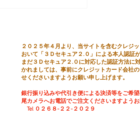
２０２５年４月より、当サイトを含むクレジッ
おいて「３Ｄセキュア２.０」による本人認証
まだ３Ｄセキュア２.０に対応した認証方法に
かれましては、事前にクレジットカード会社の
せくださいますようお願い申し上げます。
銀行振り込みや代引き便による決済等をご希望
尾カメラへお電話でご注文くださいますようお
Tel ０２６８-２２-２０２９
営 業 時 間 平 日： 8:30～
土曜日： 9:00～19
日・祝：10:00～18