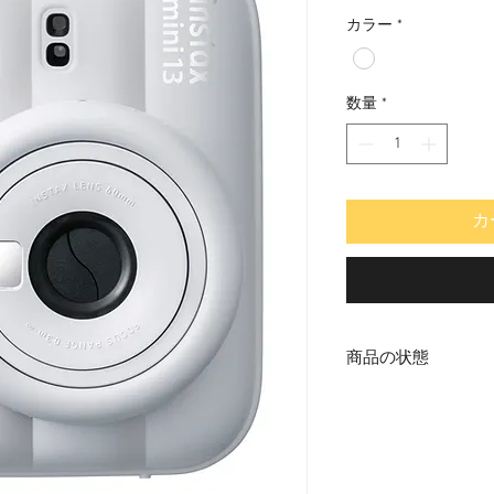
格
カラー
*
数量
*
カ
商品の状態
新品