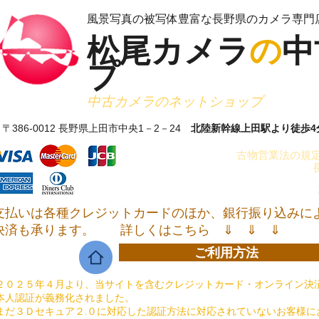
​風景写真の被写体豊富な長野県のカメラ専門
松尾カメラ
の
中
プ
​中古カメラのネットショップ
〒386-0012 長野県上田市中央1－2－24
北陸新幹線上田駅より徒歩4
古物営業法の規定
支払いは各種クレジットカードのほか、銀行振り込みに
決済も承ります。
詳しくはこちら ⇓ ⇓ ⇓
ご利用方法
２０２５年４月より、当サイトを含むクレジットカード・オンライン決済
本人認証が義務化されました。
まだ３Ｄセキュア２.０に対応した認証方法に対応されていないお客様に