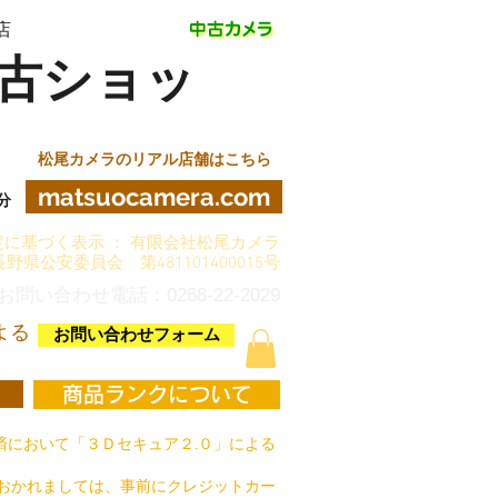
店
古ショッ
松尾カメラのリアル店舗はこちら
matsuocamera.com
分
に基づく表示 ： 有限会社松尾カメラ
長野県公安委員会 第481101400015号
お問い合わせ電話：0268-22-2029
よる
お問い合わせフォーム
商品ランクについて
において「３Ｄセキュア２.０」による
おかれましては、事前にクレジットカー