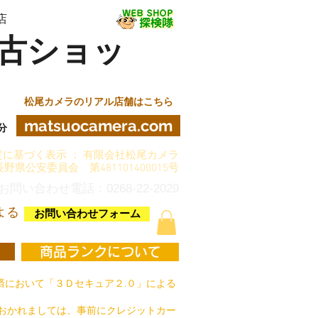
店
古ショッ
松尾カメラのリアル店舗はこちら
matsuocamera.com
分
に基づく表示 ： 有限会社松尾カメラ
長野県公安委員会 第481101400015号
お問い合わせ電話：0268-22-2029
よる
お問い合わせフォーム
商品ランクについて
において「３Ｄセキュア２.０」による
おかれましては、事前にクレジットカー