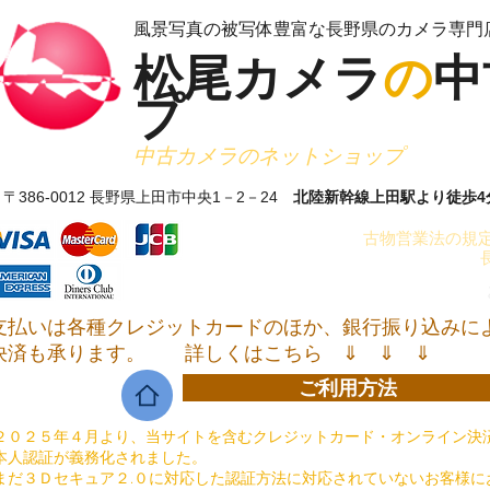
​風景写真の被写体豊富な長野県のカメラ専門
松尾カメラ
の
中
プ
​中古カメラのネットショップ
〒386-0012 長野県上田市中央1－2－24
北陸新幹線上田駅より徒歩4
古物営業法の規定
支払いは各種クレジットカードのほか、銀行振り込みに
決済も承ります。
詳しくはこちら ⇓ ⇓ ⇓
ご利用方法
２０２５年４月より、当サイトを含むクレジットカード・オンライン決済
本人認証が義務化されました。
まだ３Ｄセキュア２.０に対応した認証方法に対応されていないお客様に