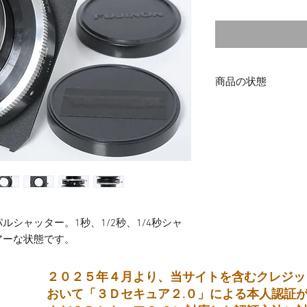
格
商品の状態
中古品
パルシャッター。1秒、1/2秒、1/4秒シャ
アーな状態です。
２０２５年４月より、当サイトを含むクレジッ
おいて「３Ｄセキュア２.０」による本人認証