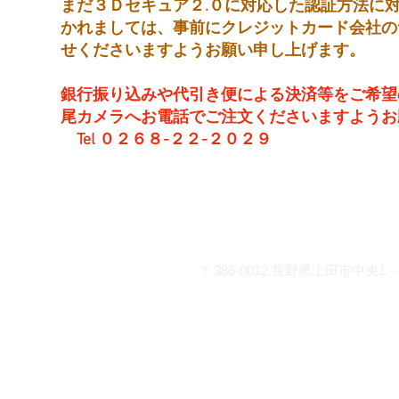
まだ３Ｄセキュア２.０に対応した認証方法に
かれましては、事前にクレジットカード会社の
せくださいますようお願い申し上げます。
銀行振り込みや代引き便による決済等をご希望
尾カメラへお電話でご注文くださいますようお
Tel ０２６８-２２-２０２９
営 業 時 間 平 日： 8:30～
土曜日： 9:00～19
日・祝：10:00～18
お問い合わせ
〒386-0012
長野県上田市中央1－2
info@matsuocamera.com
電話 0268-22-2029 fax 0268-22-3
各種クレジットカードでの
座振り込みがご利用いただ