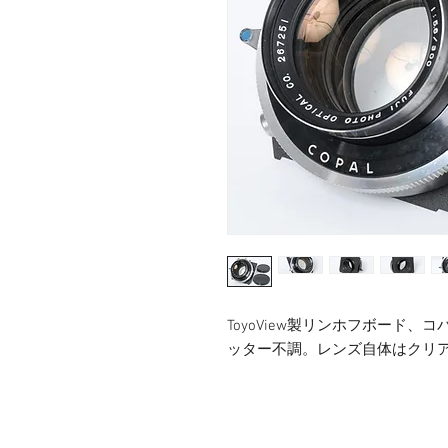
ToyoView製リンホフボード、コ
ッター不調。レンズ自体はクリ