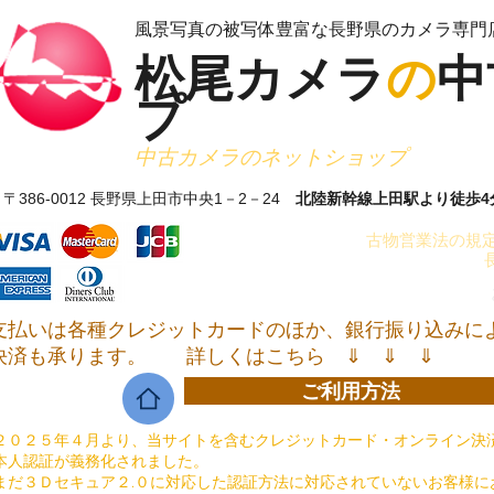
​風景写真の被写体豊富な長野県のカメラ専門
松尾カメラ
の
中
プ
​中古カメラのネットショップ
〒386-0012 長野県上田市中央1－2－24
北陸新幹線上田駅より徒歩4
古物営業法の規定
支払いは各種クレジットカードのほか、銀行振り込みに
決済も承ります。
詳しくはこちら ⇓ ⇓ ⇓
ご利用方法
２０２５年４月より、当サイトを含むクレジットカード・オンライン決済
本人認証が義務化されました。
まだ３Ｄセキュア２.０に対応した認証方法に対応されていないお客様に