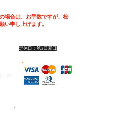
の場合は、お手数ですが、松
願い申し上げます。
19:00
定休日：第3日曜日
:00
:00
－24
324
お支払い
、
または下記いずれかの銀行口
けます。（振込手数料はお客様ご負担）
座 8993 有限会社松尾カメラ
3442429 ユ）マツオカメラ