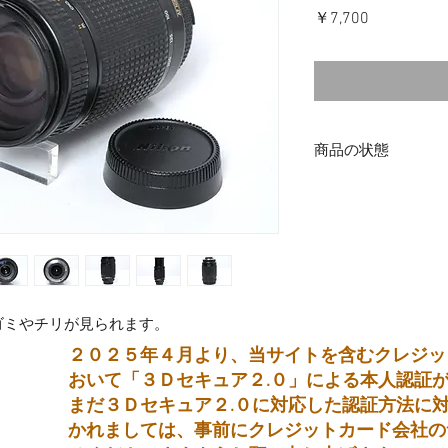
価
￥7,700
格
商品の状態
中古品
ゴミやチリが見られます。
２０２５年４月より、当サイトを含むクレジッ
おいて「３Ｄセキュア２.０」による本人認証
まだ３Ｄセキュア２.０に対応した認証方法に
かれましては、事前にクレジットカード会社の