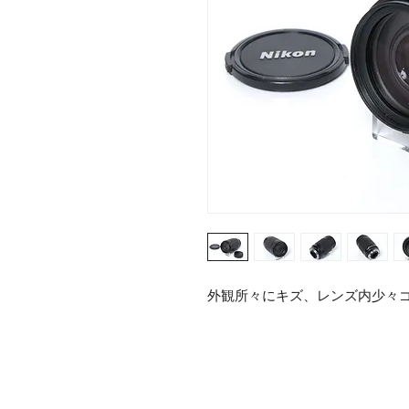
外観所々にキズ、レンズ内少々