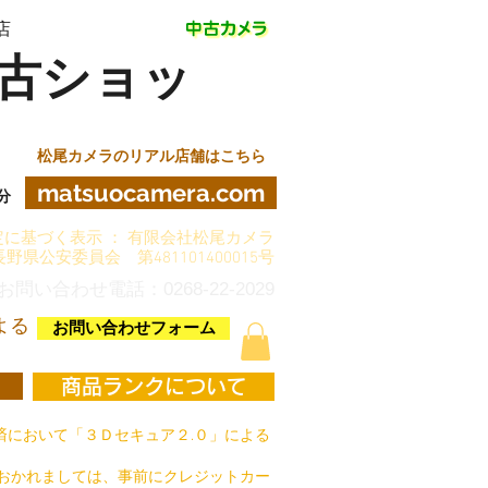
店
古ショッ
松尾カメラのリアル店舗はこちら
matsuocamera.com
分
に基づく表示 ： 有限会社松尾カメラ
長野県公安委員会 第481101400015号
お問い合わせ電話：0268-22-2029
よる
お問い合わせフォーム
商品ランクについて
において「３Ｄセキュア２.０」による
おかれましては、事前にクレジットカー