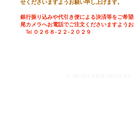
せくださいますようお願い申し上げます。
銀行振り込みや代引き便による決済等をご希望
尾カメラへお電話でご注文くださいますようお
Tel ０２６８-２２-２０２９
営 業 時 間 平 日： 8:30～
土曜日： 9:00～19
日・祝：10:00～18
お問い合わせ
〒386-0012
長野県上田市中央1－2
info@matsuocamera.com
電話 0268-22-2029 fax 0268-22-3
各種クレジットカードでの
座振り込みがご利用いただ
◆
三井住友銀行 上田支店 当
◆
PayPay銀行 店番号005 