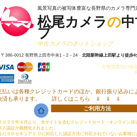
​風景写真の被写体豊富な長野県のカメラ専門
松尾カメラ
の
中
プ
​中古カメラのネットショップ
〒386-0012 長野県上田市中央1－2－24
北陸新幹線上田駅より徒歩4
古物営業法の規定
支払いは各種クレジットカードのほか、銀行振り込みに
決済も承ります。
詳しくはこちら ⇓ ⇓ ⇓
ご利用方法
２０２５年４月より、当サイトを含むクレジットカード・オンライン決済
本人認証が義務化されました。
まだ３Ｄセキュア２.０に対応した認証方法に対応されていないお客様に