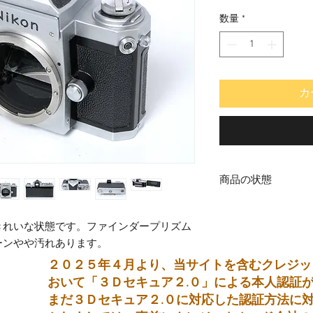
格
数量
*
カ
商品の状態
中古品
きれいな状態です。ファインダープリズム
ーンやや汚れあります。
２０２５年４月より、当サイトを含むクレジッ
おいて「３Ｄセキュア２.０」による本人認証
まだ３Ｄセキュア２.０に対応した認証方法に