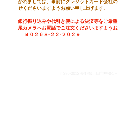
かれましては、事前にクレジットカード会社の
せくださいますようお願い申し上げます。
銀行振り込みや代引き便による決済等をご希望
尾カメラへお電話でご注文くださいますようお
Tel ０２６８-２２-２０２９
営 業 時 間 平 日： 8:30～
土曜日： 9:00～19
日・祝：10:00～18
お問い合わせ
〒386-0012
長野県上田市中央1－2
info@matsuocamera.com
電話 0268-22-2029 fax 0268-22-3
各種クレジットカードでの
座振り込みがご利用いただ
◆
三井住友銀行 上田支店 当