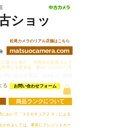
店
古ショッ
松尾カメラのリアル店舗はこちら
matsuocamera.com
分
に基づく表示 ： 有限会社松尾カメラ
長野県公安委員会 第481101400015号
お問い合わせ電話：0268-22-2029
よる
お問い合わせフォーム
商品ランクについて
において「３Ｄセキュア２.０」による
おかれましては、事前にクレジットカー