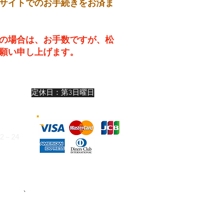
サイトでのお手続きをお済ま
の場合は、お手数ですが、松
願い申し上げます。
19:00
定休日：第3日曜日
:00
:00
－24
324
お支払い
、
または下記いずれかの銀行口
けます。（振込手数料はお客様ご負担）
座 8993 有限会社松尾カメラ