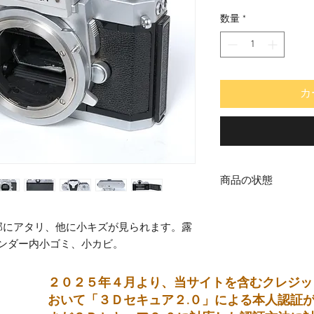
格
数量
*
カ
商品の状態
中古品
部にアタリ、他に小キズが見られます。露
インダー内小ゴミ、小カビ。
２０２５年４月より、当サイトを含むクレジッ
おいて「３Ｄセキュア２.０」による本人認証