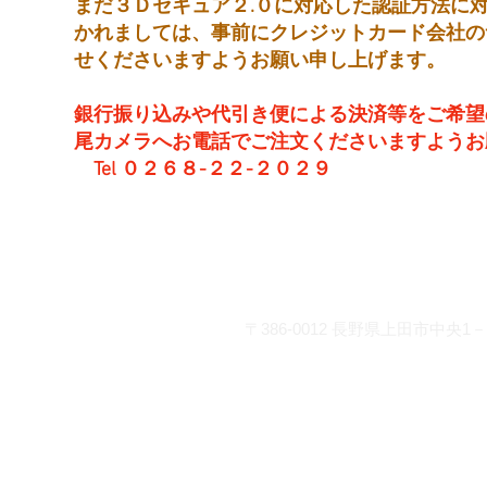
まだ３Ｄセキュア２.０に対応した認証方法に
かれましては、事前にクレジットカード会社の
せくださいますようお願い申し上げます。
銀行振り込みや代引き便による決済等をご希望
尾カメラへお電話でご注文くださいますようお
Tel ０２６８-２２-２０２９
営 業 時 間 平 日： 8:30～
土曜日： 9:00～19
日・祝：10:00～18
お問い合わせ
〒386-0012
長野県上田市中央1－2
info@matsuocamera.com
電話 0268-22-2029 fax 0268-22-3
各種クレジットカードでの
座振り込みがご利用いただ