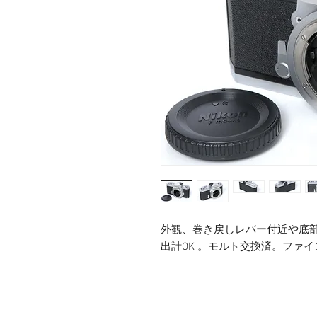
外観、巻き戻しレバー付近や底
出計OK 。モルト交換済。ファ