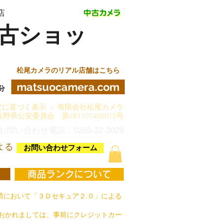
店
古ショッ
松尾カメラのリアル店舗はこちら
matsuocamera.com
分
に基づく表示 ： 有限会社松尾カメラ
長野県公安委員会 第481101400015号
お問い合わせ電話：0268-22-2029
よる
お問い合わせフォーム
商品ランクについて
において「３Ｄセキュア２.０」による
おかれましては、事前にクレジットカー