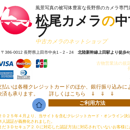
​風景写真の被写体豊富な長野県のカメラ専門
松尾カメラ
の
中
プ
​中古カメラのネットショップ
〒386-0012 長野県上田市中央1－2－24
北陸新幹線上田駅より徒歩4
古物営業法の規定
支払いは各種クレジットカードのほか、銀行振り込みに
決済も承ります。
詳しくはこちら ⇓ ⇓ ⇓
ご利用方法
２０２５年４月より、当サイトを含むクレジットカード・オンライン決済
本人認証が義務化されました。
まだ３Ｄセキュア２.０に対応した認証方法に対応されていないお客様に