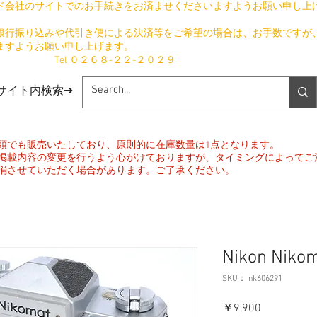
ド会社のサイトでのお手続きをお済ませくださいますようお願い申し上
銀行振り込みや代引き便による決済等をご希望の場合は、お手数ですが
ますようお願い申し上げます。
​ Tel ０２６８-２２-２０２９
​サイト内検索➔
頭でも販売いたしており、原則的に在庫数量は1点となります。
掲載内容の変更を行うよう心がけておりますが、タイミングによってご
消させていただく場合があります。ご了承ください。
Nikon Nikom
SKU： nk606291
価
￥9,900