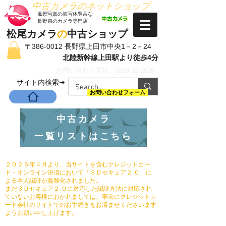
​中古カメラのネットショップ
​風景写真の被写体豊富な
長野県のカメラ専門店
松尾カメラ
の
中古ショップ
〒386-0012 長野県上田市中央1－2－24
北陸新幹線上田駅より徒歩4分
お問い合わせ電話：0268-22-2029
​サイト内検索➔
お問い合わせフォーム
中古カメラ
一覧リストはこちら
２０２５年４月より、当サイトを含むクレジットカー
ド・オンライン決済において「３Ｄセキュア２.０」に
よる本人認証が義務化されました。
まだ３Ｄセキュア２.０に対応した認証方法に対応され
ていないお客様におかれましては、事前にクレジットカ
ード会社のサイトでのお手続きをお済ませくださいます
ようお願い申し上げます。