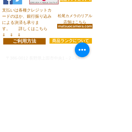
支払いは各種クレジットカ
松尾カメラのリアル
ードのほか、銀行振り込み
店舗はこちら
による決済も承りま
matsuocamera.com
す。
詳しくはこちら
⇓ ⇓ ⇓
ご利用方法
商品ランクについて
お問い合わせ
〒386-0012
長野県上田市中央1－2－24
info@matsuocamera.com
電話
0268-22-2029
fax
0268-22-3324
営 業 時 間 平 日： 8:30～19:00
土曜日： 9:00～19:00
日・祝：10:00～18:00
定休日：第3日曜日
各種クレジットカードでのお支払い
、
または下記い
ずれかの銀行口座振り込みがご利用いただけます。
（振込手数料はお客様ご負担）
◆
三井住友銀行 上田支店 当座 8993 有