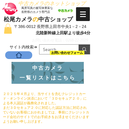
​中古カメラのネットショップ
​風景写真の被写体豊富な
長野県のカメラ専門店
松尾カメラ
の
中古ショップ
〒386-0012 長野県上田市中央1－2－24
北陸新幹線上田駅より徒歩4分
お問い合わせ電話：0268-22-2029
​サイト内検索➔
お問い合わせフォーム
中古カメラ
一覧リストはこちら
２０２５年４月より、当サイトを含むクレジットカー
ド・オンライン決済において「３Ｄセキュア２.０」に
よる本人認証が義務化されました。
まだ３Ｄセキュア２.０に対応した認証方法に対応され
ていないお客様におかれましては、事前にクレジットカ
ード会社のサイトでのお手続きをお済ませくださいます
ようお願い申し上げます。