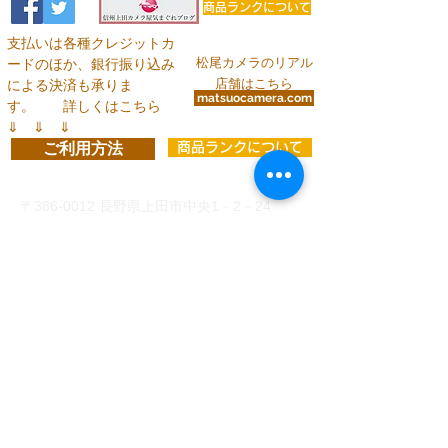
商品ランクについて
支払いは各種クレジットカ
松尾カメラのリアル
ードのほか、銀行振り込み
店舗はこちら
による決済も承りま
matsuocamera.com
す。
詳しくはこちら
⇓ ⇓ ⇓
ご利用方法
商品ランクについて
お問い合わせ
〒386-0012
長野県上田市中央1－2－24
info@matsuocamera.com
電話
0268-22-2029
fax
0268-22-3324
営 業 時 間 平 日： 8:30～19:00
土曜日： 9:00～19:00
日・祝：10:00～18:00
定休日：第3日曜日
各種クレジットカードでのお支払い
、
または下記い
ずれかの銀行口座振り込みがご利用いただけます。
（振込手数料はお客様ご負担）
◆
三井住友銀行 上田支店 当座 8993 有