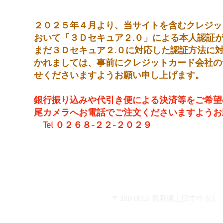
２０２５年４月より、当サイトを含むクレジッ
おいて「３Ｄセキュア２.０」による本人認証
まだ３Ｄセキュア２.０に対応した認証方法に
かれましては、事前にクレジットカード会社の
せくださいますようお願い申し上げます。
銀行振り込みや代引き便による決済等をご希望
尾カメラへお電話でご注文くださいますようお
Tel ０２６８-２２-２０２９
営 業 時 間 平 日： 8:30～
土曜日： 9:00～19
日・祝：10:00～18
お問い合わせ
〒386-0012
長野県上田市中央1－2
info@matsuocamera.com
電話 0268-22-2029 fax 0268-22-3