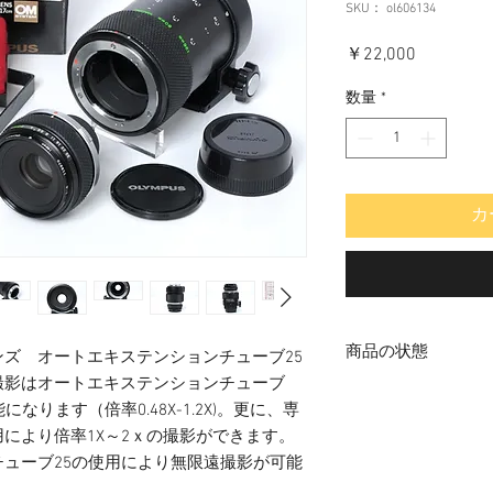
SKU： ol606134
価
￥22,000
格
数量
*
カ
商品の状態
ズ オートエキステンションチューブ25
撮影はオートエキステンションチューブ
中古品
になります（倍率0.48X-1.2X)。更に、専
により倍率1X～2ｘの撮影ができます。
ューブ25の使用により無限遠撮影が可能