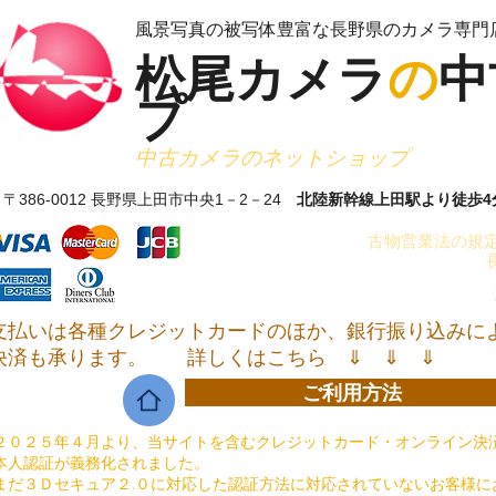
​風景写真の被写体豊富な長野県のカメラ専門
松尾カメラ
の
中
プ
​中古カメラのネットショップ
〒386-0012 長野県上田市中央1－2－24
北陸新幹線上田駅より徒歩4
古物営業法の規定
支払いは各種クレジットカードのほか、銀行振り込みに
決済も承ります。
詳しくはこちら ⇓ ⇓ ⇓
ご利用方法
２０２５年４月より、当サイトを含むクレジットカード・オンライン決済
本人認証が義務化されました。
まだ３Ｄセキュア２.０に対応した認証方法に対応されていないお客様に