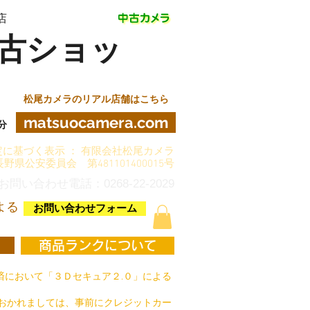
店
古ショッ
松尾カメラのリアル店舗はこちら
matsuocamera.com
分
に基づく表示 ： 有限会社松尾カメラ
長野県公安委員会 第481101400015号
お問い合わせ電話：0268-22-2029
よる
お問い合わせフォーム
商品ランクについて
において「３Ｄセキュア２.０」による
おかれましては、事前にクレジットカー