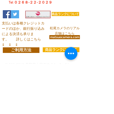
Tel ０２６８-２２-２０２９
商品ランクについて
支払いは各種クレジットカ
松尾カメラのリアル
ードのほか、銀行振り込み
店舗はこちら
による決済も承りま
matsuocamera.com
す。
詳しくはこちら
⇓ ⇓ ⇓
ご利用方法
商品ランクについて
お問い合わせ
〒386-0012
長野県上田市中央1－2－24
info@matsuocamera.com
電話
0268-22-2029
fax
0268-22-3324
営 業 時 間 平 日： 8:30～19:00
土曜日： 9:00～19:00
日・祝：10:00～18:00
定休日：第3日曜日
各種クレジットカードでのお支払い
、
または下記い
ずれかの銀行口座振り込みがご利用いただけます。