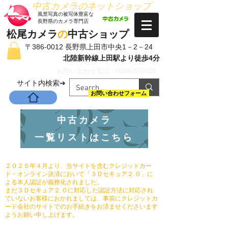
​中古カメラのネットショップ
​風景写真の被写体豊富な
長野県のカメラ専門店
松尾カメラ
の
中古ショップ
〒386-0012 長野県上田市中央1－2－24
北陸新幹線上田駅より徒歩4分
お問い合わせ電話：0268-22-2029
​サイト内検索➔
お問い合わせフォーム
中古カメラ
一覧リストはこちら
２０２５年４月より、当サイトを含むクレジットカー
ド・オンライン決済において「３Ｄセキュア２.０」に
よる本人認証が義務化されました。
まだ３Ｄセキュア２.０に対応した認証方法に対応され
ていないお客様におかれましては、事前にクレジットカ
ード会社のサイトでのお手続きをお済ませくださいます
ようお願い申し上げます。