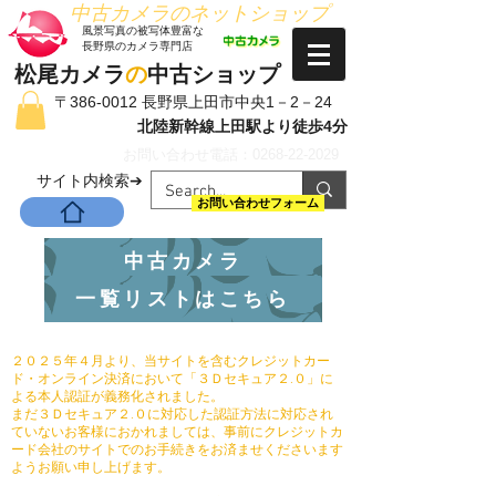
​中古カメラのネットショップ
​風景写真の被写体豊富な
長野県のカメラ専門店
松尾カメラ
の
中古ショップ
〒386-0012 長野県上田市中央1－2－24
北陸新幹線上田駅より徒歩4分
お問い合わせ電話：0268-22-2029
​サイト内検索➔
お問い合わせフォーム
中古カメラ
一覧リストはこちら
２０２５年４月より、当サイトを含むクレジットカー
ド・オンライン決済において「３Ｄセキュア２.０」に
よる本人認証が義務化されました。
まだ３Ｄセキュア２.０に対応した認証方法に対応され
ていないお客様におかれましては、事前にクレジットカ
ード会社のサイトでのお手続きをお済ませくださいます
ようお願い申し上げます。