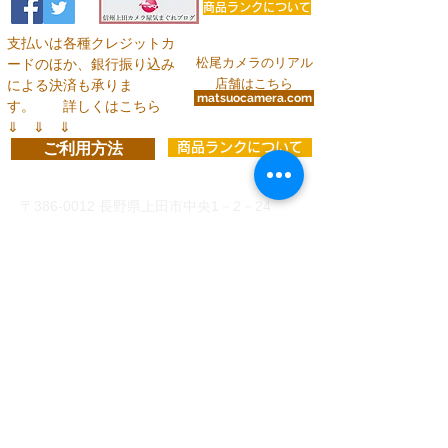
商品ランクについて
支払いは各種クレジットカ
松尾カメラのリアル
ードのほか、銀行振り込み
店舗はこちら
による決済も承りま
matsuocamera.com
す。
詳しくはこちら
⇓ ⇓ ⇓
ご利用方法
商品ランクについて
お問い合わせ
〒386-0012
長野県上田市中央1－2－24
info@matsuocamera.com
電話
0268-22-2029
fax
0268-22-3324
営 業 時 間 平 日： 8:30～19:00
土曜日： 9:00～19:00
日・祝：10:00～18:00
定休日：第3日曜日
各種クレジットカードでのお支払い
、
または下記い
ずれかの銀行口座振り込みがご利用いただけます。
（振込手数料はお客様ご負担）
◆
三井住友銀行 上田支店 当座 8993 有