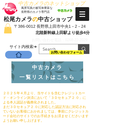
​中古カメラのネットショップ
​風景写真の被写体豊富な
長野県のカメラ専門店
松尾カメラ
の
中古ショップ
〒386-0012 長野県上田市中央1－2－24
北陸新幹線上田駅より徒歩4分
お問い合わせ電話：0268-22-2029
​サイト内検索➔
お問い合わせフォーム
中古カメラ
一覧リストはこちら
２０２５年４月より、当サイトを含むクレジットカー
ド・オンライン決済において「３Ｄセキュア２.０」に
よる本人認証が義務化されました。
まだ３Ｄセキュア２.０に対応した認証方法に対応され
ていないお客様におかれましては、事前にクレジットカ
ード会社のサイトでのお手続きをお済ませくださいます
ようお願い申し上げます。