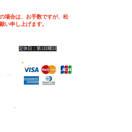
の場合は、お手数ですが、松
願い申し上げます。
19:00
定休日：第3日曜日
:00
:00
－24
324
お支払い
、
または下記いずれかの銀行口
けます。（振込手数料はお客様ご負担）
座 8993 有限会社松尾カメラ
3442429 ユ）マツオカメラ