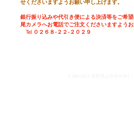
せくださいますようお願い申し上げます。
銀行振り込みや代引き便による決済等をご希望
尾カメラへお電話でご注文くださいますようお
Tel ０２６８-２２-２０２９
営 業 時 間 平 日： 8:30～
土曜日： 9:00～19
日・祝：10:00～18
お問い合わせ
〒386-0012
長野県上田市中央1－2
info@matsuocamera.com
電話 0268-22-2029 fax 0268-22-3
各種クレジットカードでの
座振り込みがご利用いただ
◆
三井住友銀行 上田支店 当
◆
PayPay銀行 店番号005 