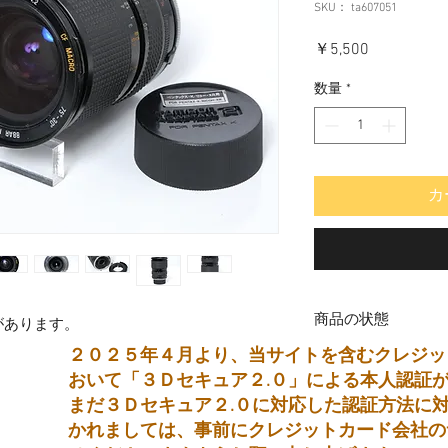
SKU： ta607051
価
￥5,500
格
数量
*
カ
商品の状態
があります。
２０２５年４月より、当サイトを含むクレジッ
中古品
おいて「３Ｄセキュア２.０」による本人認証
まだ３Ｄセキュア２.０に対応した認証方法に
かれましては、事前にクレジットカード会社の