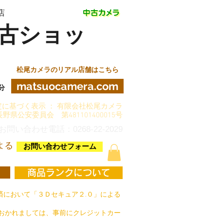
店
古ショッ
松尾カメラのリアル店舗はこちら
matsuocamera.com
分
に基づく表示 ： 有限会社松尾カメラ
長野県公安委員会 第481101400015号
お問い合わせ電話：0268-22-2029
よる
お問い合わせフォーム
商品ランクについて
において「３Ｄセキュア２.０」による
おかれましては、事前にクレジットカー