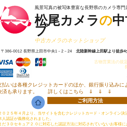
​風景写真の被写体豊富な長野県のカメラ専門
松尾カメラ
の
中
プ
​中古カメラのネットショップ
〒386-0012 長野県上田市中央1－2－24
北陸新幹線上田駅より徒歩4
古物営業法の規定
支払いは各種クレジットカードのほか、銀行振り込みに
決済も承ります。
詳しくはこちら ⇓ ⇓ ⇓
ご利用方法
２０２５年４月より、当サイトを含むクレジットカード・オンライン決済
本人認証が義務化されました。
まだ３Ｄセキュア２.０に対応した認証方法に対応されていないお客様に