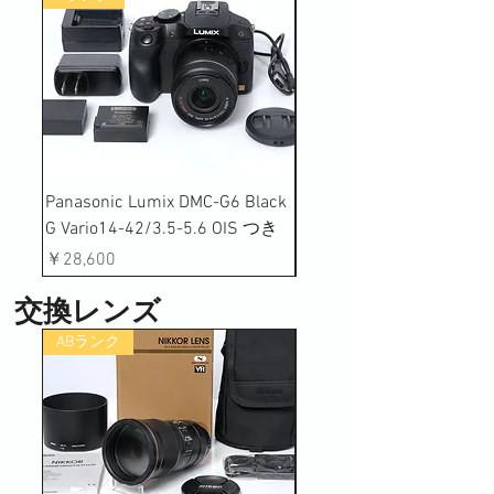
Panasonic Lumix DMC-G6 Black
Panasonic Lumix DMC-TZ
G Vario14-42/3.5-5.6 OIS つき
価格
￥22,000
価格
￥28,600
交換レンズ
ABランク
Bランク