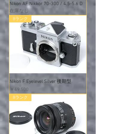
Nikon AF Nikkor 70-300 / 4.5-5.6 D
在庫なし
Bランク
Nikon F Eyelevel Silver 後期型
価格
￥49,500
Bランク