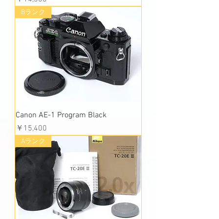
Bランク
Canon AE-1 Program Black
価格
￥15,400
Aランク