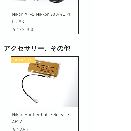
Nikon AF-S Nikkor 300/4E PF
Pentax Super-Takumar 55
ED VR
(M42)
価格
価格
￥132,000
￥5,500
アクセサリー、その他
ABランク
ABランク
Nikon Shutter Cable Release
Nikon Terminal Shutter M
AR-2
価格
￥1,980
価格
￥1,650