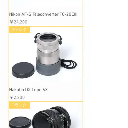
Nikon AF-S Teleconverter TC-20EIII
価格
￥24,200
Bランク
Hakuba DX Lupe 6X
価格
￥2,200
Bランク