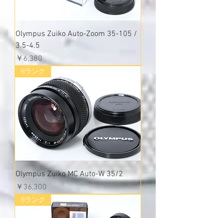
Olympus Zuiko Auto-Zoom 35-105 /
3.5-4.5
価格
￥6,380
Bランク
Olympus Zuiko MC Auto-W 35/2
価格
￥36,300
Bランク