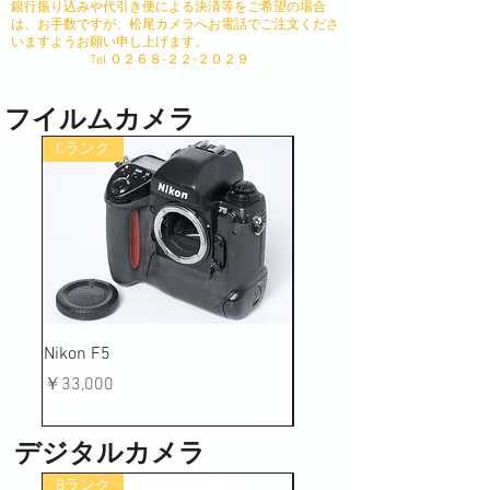
銀行振り込みや代引き便による決済等をご希望の場合
は、お手数ですが、松尾カメラへお電話でご注文くださ
いますようお願い申し上げます。
​ Tel ０２６８-２２-２０２９
フイルムカメラ
Cランク
Bランク
Nikon F5
Canon EOS 10QD EF35-1
5.6 つき
価格
￥33,000
価格
￥7,700
デジタルカメラ
Bランク
ABランク