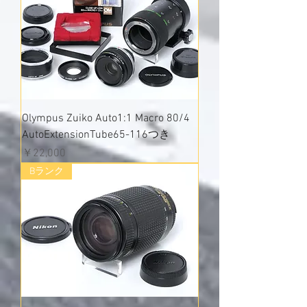
Olympus Zuiko Auto1:1 Macro 80/4
AutoExtensionTube65-116つき
価格
￥22,000
Bランク