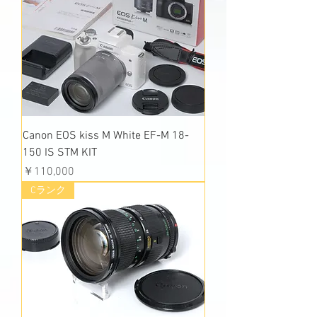
Canon EOS kiss M White EF-M 18-
150 IS STM KIT
価格
￥110,000
Cランク