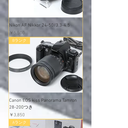
Nikon AF Nikkor 24-50/3.3-4.5
価格
￥5,500
Bランク
Canon EOS kiss Panorama Tamron
28-200つき
価格
￥3,850
Aランク