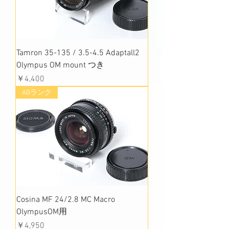
Tamron 35-135 / 3.5-4.5 Adaptall2
Olympus OM mount つき
価格
￥4,400
ABランク
Cosina MF 24/2.8 MC Macro
OlympusOM用
価格
￥4,950