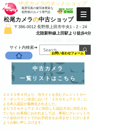
​中古カメラのネットショップ
​風景写真の被写体豊富な
長野県のカメラ専門店
松尾カメラ
の
中古ショップ
〒386-0012 長野県上田市中央1－2－24
北陸新幹線上田駅より徒歩4分
お問い合わせ電話：0268-22-2029
​サイト内検索➔
お問い合わせフォーム
中古カメラ
一覧リストはこちら
２０２５年４月より、当サイトを含むクレジットカー
ド・オンライン決済において「３Ｄセキュア２.０」に
よる本人認証が義務化されました。
まだ３Ｄセキュア２.０に対応した認証方法に対応され
ていないお客様におかれましては、事前にクレジットカ
ード会社のサイトでのお手続きをお済ませくださいます
ようお願い申し上げます。